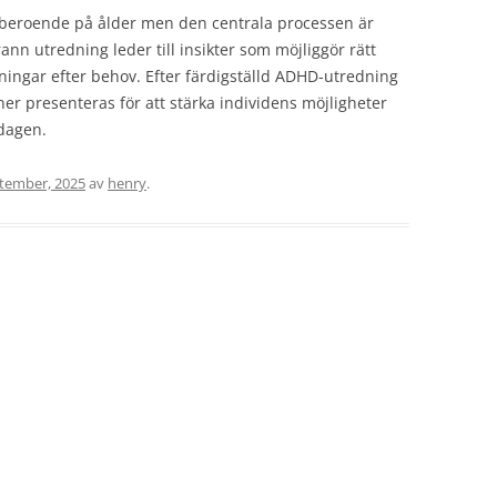
 beroende på ålder men den centrala processen är
nn utredning leder till insikter som möjliggör rätt
ningar efter behov. Efter färdigställd ADHD-utredning
r presenteras för att stärka individens möjligheter
rdagen.
ptember, 2025
av
henry
.