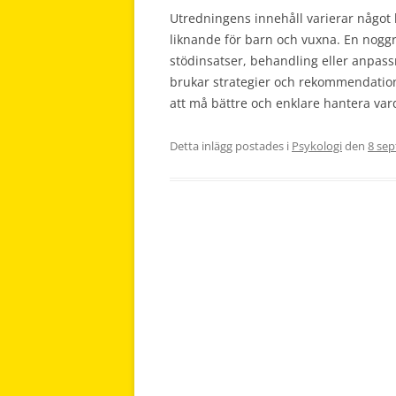
Utredningens innehåll varierar något
liknande för barn och vuxna. En noggra
stödinsatser, behandling eller anpass
brukar strategier och rekommendatione
att må bättre och enklare hantera va
Detta inlägg postades i
Psykologi
den
8 se