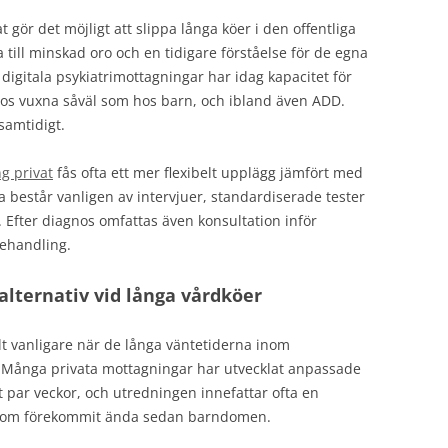
ör det möjligt att slippa långa köer i den offentliga
till minskad oro och en tidigare förståelse för de egna
 digitala psykiatrimottagningar har idag kapacitet för
os vuxna såväl som hos barn, och ibland även ADD.
samtidigt.
g privat
fås ofta ett mer flexibelt upplägg jämfört med
a består vanligen av intervjuer, standardiserade tester
 Efter diagnos omfattas även konsultation inför
behandling.
lternativ vid långa vårdköer
llt vanligare när de långa väntetiderna inom
v. Många privata mottagningar har utvecklat anpassade
 par veckor, och utredningen innefattar ofta en
r som förekommit ända sedan barndomen.