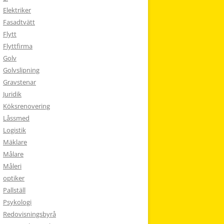
Elektriker
Fasadtvätt
Flytt
Flyttfirma
Golv
Golvslipning
Gravstenar
Juridik
Köksrenovering
Låssmed
Logistik
Mäklare
Målare
Måleri
optiker
Pallställ
Psykologi
Redovisningsbyrå