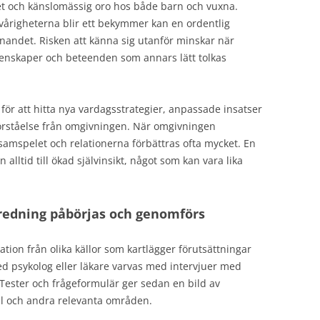
tet och känslomässig oro hos både barn och vuxna.
vårigheterna blir ett bekymmer kan en ordentlig
nandet. Risken att känna sig utanför minskar när
genskaper och beteenden som annars lätt tolkas
ör att hitta nya vardagsstrategier, anpassade insatser
 förståelse från omgivningen. När omgivningen
samspelet och relationerna förbättras ofta mycket. En
 alltid till ökad självinsikt, något som kan vara lika
redning påbörjas och genomförs
ion från olika källor som kartlägger förutsättningar
d psykolog eller läkare varvas med intervjuer med
Tester och frågeformulär ger sedan en bild av
l och andra relevanta områden.