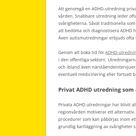
Att genomgå en ADHD-utredning privat g
vården. Snabbare utredning leder ofta 
svårigheterna. Såväl traditionella som
att bedöma och diagnostisera ADHD h
Även autismutredningar erbjuds ofta 
Genom att boka tid för
ADHD-utrednin
i den offentliga sektorn. Utredningarn
och ibland även närståendeintervjuer.
eventuell medicinering eller fortsatt 
Privat ADHD utredning som a
Privata ADHD utredningar har blivit a
regionvården motiverar ett alternati
procedurer som kan påbörjas inom ett
grundlig kartläggning av svårighete