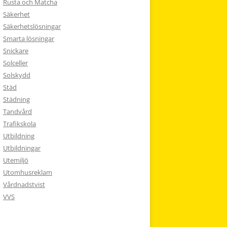
Rusta och Matcha
Säkerhet
Säkerhetslösningar
Smarta lösningar
Snickare
Solceller
Solskydd
Städ
Städning
Tandvård
Trafikskola
Utbildning
Utbildningar
Utemiljö
Utomhusreklam
Vårdnadstvist
VVS