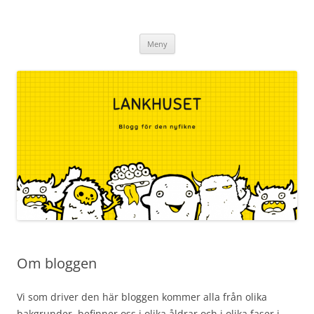
Lankhuset.se
Hoppa
Meny
till
innehåll
Om bloggen
Vi som driver den här bloggen kommer alla från olika
bakgrunder, befinner oss i olika åldrar och i olika faser i