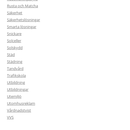
Rusta och Matcha
Säkerhet
Säkerhetslösningar
Smarta lösningar
Snickare
Solceller
Solskydd
Städ
Städning
Tandvård
Trafikskola
Utbildning
Utbildningar
Utemiljö
Utomhusreklam
Vårdnadstvist
VVS