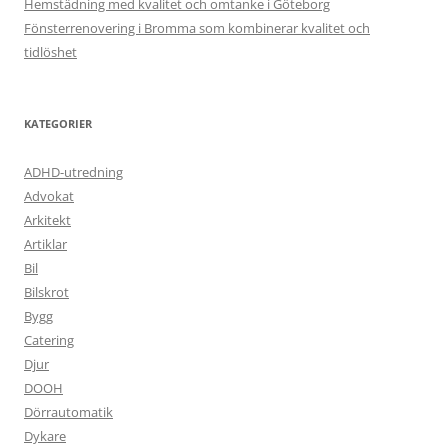
Hemstädning med kvalitet och omtanke i Göteborg
Fönsterrenovering i Bromma som kombinerar kvalitet och
tidlöshet
KATEGORIER
ADHD-utredning
Advokat
Arkitekt
Artiklar
Bil
Bilskrot
Bygg
Catering
Djur
DOOH
Dörrautomatik
Dykare