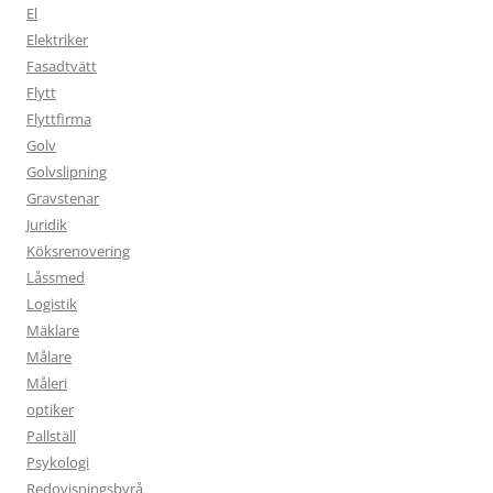
El
Elektriker
Fasadtvätt
Flytt
Flyttfirma
Golv
Golvslipning
Gravstenar
Juridik
Köksrenovering
Låssmed
Logistik
Mäklare
Målare
Måleri
optiker
Pallställ
Psykologi
Redovisningsbyrå