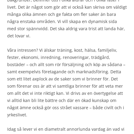
livet. Det är något som gör att vi också kan skriva om väldigt
många olika ämnen och ge fakta om fler saker än bara
några enstaka områden. Vi vill skapa en dynamisk sida
med stor spännvidd. Det ska aldrig vara trist att landa här,
det lovar vi.
Våra intressen? Vi älskar träning, kost, hälsa, familjeliv,
fester, ekonomi, inredning, renoveringar, trädgård,
bostäder – och allt som rör försäljning och köp av sådana –
samt exempelvis företagande och marknadsföring. Detta
som ett litet axplock av de saker som vi brinner för. Det
som förenar oss är att vi samtliga brinner för att veta mer
om allt det vi inte riktigt kan. Vi drivs av en övertygelse att
vi alltid kan bli lite bättre och där en ökad kunskap om
något ämne också gör oss strået vassare – både civilt och i
yrkeslivet.
Idag så lever vi en diametralt annorlunda vardag än vad vi