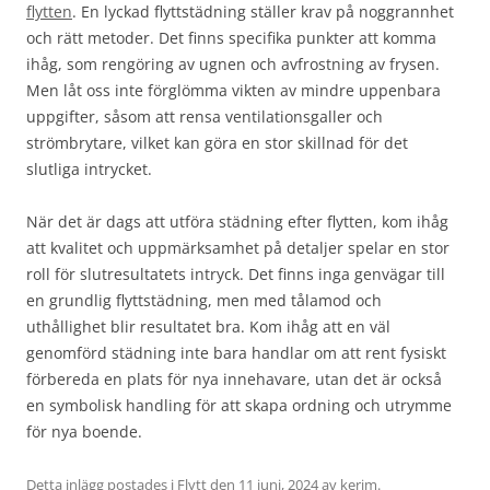
flytten
. En lyckad flyttstädning ställer krav på noggrannhet
och rätt metoder. Det finns specifika punkter att komma
ihåg, som rengöring av ugnen och avfrostning av frysen.
Men låt oss inte förglömma vikten av mindre uppenbara
uppgifter, såsom att rensa ventilationsgaller och
strömbrytare, vilket kan göra en stor skillnad för det
slutliga intrycket.
När det är dags att utföra städning efter flytten, kom ihåg
att kvalitet och uppmärksamhet på detaljer spelar en stor
roll för slutresultatets intryck. Det finns inga genvägar till
en grundlig flyttstädning, men med tålamod och
uthållighet blir resultatet bra. Kom ihåg att en väl
genomförd städning inte bara handlar om att rent fysiskt
förbereda en plats för nya innehavare, utan det är också
en symbolisk handling för att skapa ordning och utrymme
för nya boende.
Detta inlägg postades i
Flytt
den
11 juni, 2024
av
kerim
.