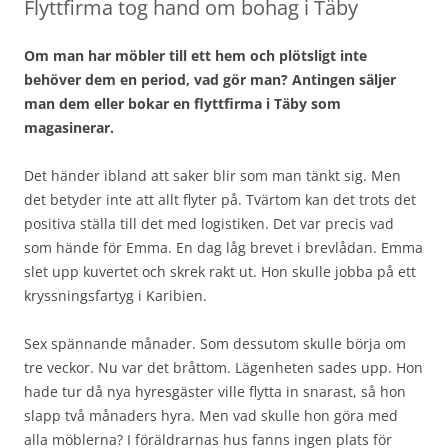
Flyttfirma tog hand om bohag i Täby
Om man har möbler till ett hem och plötsligt inte
behöver dem en period, vad gör man? Antingen säljer
man dem eller bokar en flyttfirma i Täby som
magasinerar.
Det händer ibland att saker blir som man tänkt sig. Men
det betyder inte att allt flyter på. Tvärtom kan det trots det
positiva ställa till det med logistiken. Det var precis vad
som hände för Emma. En dag låg brevet i brevlådan. Emma
slet upp kuvertet och skrek rakt ut. Hon skulle jobba på ett
kryssningsfartyg i Karibien.
Sex spännande månader. Som dessutom skulle börja om
tre veckor. Nu var det bråttom. Lägenheten sades upp. Hon
hade tur då nya hyresgäster ville flytta in snarast, så hon
slapp två månaders hyra. Men vad skulle hon göra med
alla möblerna? I föräldrarnas hus fanns ingen plats för