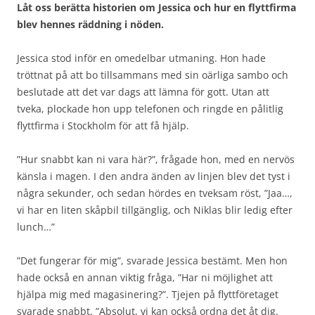
Låt oss berätta historien om Jessica och hur en flyttfirma
blev hennes räddning i nöden.
Jessica stod inför en omedelbar utmaning. Hon hade
tröttnat på att bo tillsammans med sin oärliga sambo och
beslutade att det var dags att lämna för gott. Utan att
tveka, plockade hon upp telefonen och ringde en pålitlig
flyttfirma i Stockholm för att få hjälp.
”Hur snabbt kan ni vara här?”, frågade hon, med en nervös
känsla i magen. I den andra änden av linjen blev det tyst i
några sekunder, och sedan hördes en tveksam röst, ”Jaa…,
vi har en liten skåpbil tillgänglig, och Niklas blir ledig efter
lunch…”
”Det fungerar för mig”, svarade Jessica bestämt. Men hon
hade också en annan viktig fråga, ”Har ni möjlighet att
hjälpa mig med magasinering?”. Tjejen på flyttföretaget
svarade snabbt, ”Absolut, vi kan också ordna det åt dig.