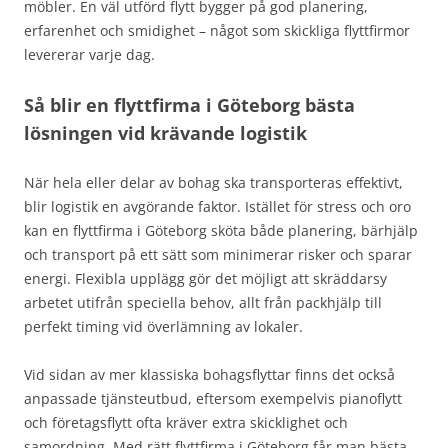
möbler. En väl utförd flytt bygger på god planering,
erfarenhet och smidighet – något som skickliga flyttfirmor
levererar varje dag.
Så blir en flyttfirma i Göteborg bästa
lösningen vid krävande logistik
När hela eller delar av bohag ska transporteras effektivt,
blir logistik en avgörande faktor. Istället för stress och oro
kan en flyttfirma i Göteborg sköta både planering, bärhjälp
och transport på ett sätt som minimerar risker och sparar
energi. Flexibla upplägg gör det möjligt att skräddarsy
arbetet utifrån speciella behov, allt från packhjälp till
perfekt timing vid överlämning av lokaler.
Vid sidan av mer klassiska bohagsflyttar finns det också
anpassade tjänsteutbud, eftersom exempelvis pianoflytt
och företagsflytt ofta kräver extra skicklighet och
samordning. Med rätt flyttfirma i Göteborg får man bästa