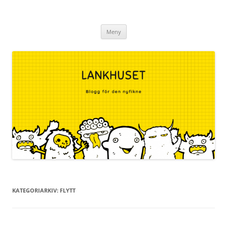
Lankhuset.se
Hoppa
Meny
till
innehåll
KATEGORIARKIV:
FLYTT