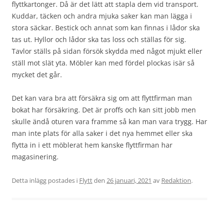
flyttkartonger. Då är det lätt att stapla dem vid transport.
Kuddar, täcken och andra mjuka saker kan man lägga i
stora säckar. Bestick och annat som kan finnas i lådor ska
tas ut. Hyllor och lådor ska tas loss och ställas för sig.
Tavlor ställs på sidan försök skydda med något mjukt eller
ställ mot slät yta. Möbler kan med fördel plockas isär så
mycket det går.
Det kan vara bra att försäkra sig om att flyttfirman man
bokat har försäkring. Det är proffs och kan sitt jobb men
skulle ändå oturen vara framme så kan man vara trygg. Har
man inte plats för alla saker i det nya hemmet eller ska
flytta in i ett möblerat hem kanske flyttfirman har
magasinering.
Detta inlägg postades i
Flytt
den
26 januari, 2021
av
Redaktion
.