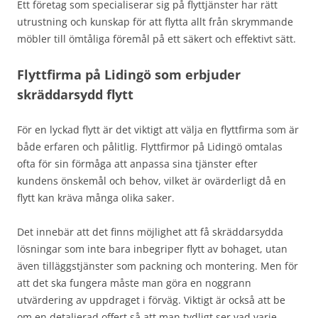
Ett företag som specialiserar sig på flyttjänster har rätt
utrustning och kunskap för att flytta allt från skrymmande
möbler till ömtåliga föremål på ett säkert och effektivt sätt.
Flyttfirma på Lidingö som erbjuder
skräddarsydd flytt
För en lyckad flytt är det viktigt att välja en flyttfirma som är
både erfaren och pålitlig. Flyttfirmor på Lidingö omtalas
ofta för sin förmåga att anpassa sina tjänster efter
kundens önskemål och behov, vilket är ovärderligt då en
flytt kan kräva många olika saker.
Det innebär att det finns möjlighet att få skräddarsydda
lösningar som inte bara inbegriper flytt av bohaget, utan
även tilläggstjänster som packning och montering. Men för
att det ska fungera måste man göra en noggrann
utvärdering av uppdraget i förväg. Viktigt är också att be
om en detaljerad offert så att man tydligt ser vad varje