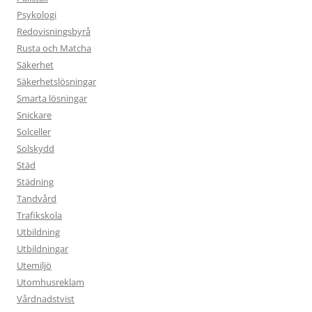
Psykologi
Redovisningsbyrå
Rusta och Matcha
Säkerhet
Säkerhetslösningar
Smarta lösningar
Snickare
Solceller
Solskydd
Städ
Städning
Tandvård
Trafikskola
Utbildning
Utbildningar
Utemiljö
Utomhusreklam
Vårdnadstvist