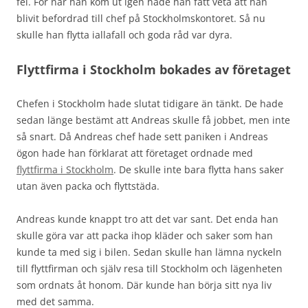
fel. För när han kom ut igen hade han fått veta att han
blivit befordrad till chef på Stockholmskontoret. Så nu
skulle han flytta iallafall och goda råd var dyra.
Flyttfirma i Stockholm bokades av företaget
Chefen i Stockholm hade slutat tidigare än tänkt. De hade
sedan länge bestämt att Andreas skulle få jobbet, men inte
så snart. Då Andreas chef hade sett paniken i Andreas
ögon hade han förklarat att företaget ordnade med
flyttfirma i Stockholm
. De skulle inte bara flytta hans saker
utan även packa och flyttstäda.
Andreas kunde knappt tro att det var sant. Det enda han
skulle göra var att packa ihop kläder och saker som han
kunde ta med sig i bilen. Sedan skulle han lämna nyckeln
till flyttfirman och själv resa till Stockholm och lägenheten
som ordnats åt honom. Där kunde han börja sitt nya liv
med det samma.