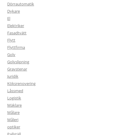
Dörrautomatik
Dykare
El
Elektriker
Fasadtvätt
Flytt
Flyttfirma
Golv
Golvslipning
Gravstenar
Juridik
Köksrenovering
Låssmed
Logistik
Mäklare
Målare
Måleri
optiker
Pallställ