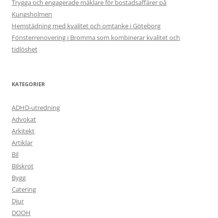
Trygga och engagerade mäklare för bostadsaffärer på
Kungsholmen
Hemstädning med kvalitet och omtanke i Göteborg
Fönsterrenovering i Bromma som kombinerar kvalitet och
tidlöshet
KATEGORIER
ADHD-utredning
Advokat
Arkitekt
Artiklar
Bil
Bilskrot
Bygg
Catering
Djur
DOOH