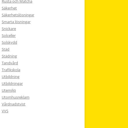
Rusta och Matcha
Säkerhet
Säkerhetslösningar
Smarta lösningar
Snickare
Solceller
Solskydd
Städ
Städning
Tandvård
Trafikskola
Utbildning
Utbildningar
Utemiljö
Utomhusreklam
Vårdnadstvist
VVS