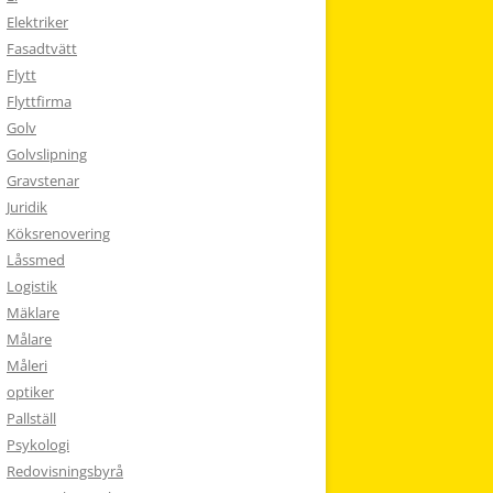
Elektriker
Fasadtvätt
Flytt
Flyttfirma
Golv
Golvslipning
Gravstenar
Juridik
Köksrenovering
Låssmed
Logistik
Mäklare
Målare
Måleri
optiker
Pallställ
Psykologi
Redovisningsbyrå