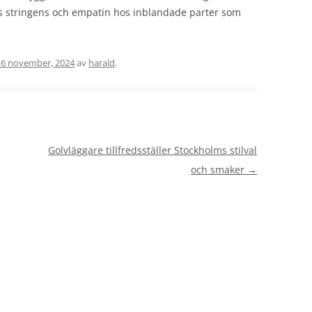
s stringens och empatin hos inblandade parter som
16 november, 2024
av
harald
.
Golvläggare tillfredsställer Stockholms stilval
och smaker
→