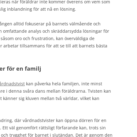
nitieras när föräldrar inte kommer överens om vem som
lig inblandning för att nå en lösning.
sgången alltid fokuserar på barnets välmående och
en omfattande analys och skräddarsydda lösningar för
or, såsom oro och frustration, kan överväldiga de
 arbetar tillsammans för att se till att barnets bästa
er för en familj
årdnadstvist
kan påverka hela familjen, inte minst
gare i denna svåra dans mellan föräldrarna. Tvisten kan
t känner sig kluven mellan två världar, vilket kan
ändring, där vårdnadstvister kan öppna dörren för en
Ett väl genomfört rättsligt förfarande kan, trots sin
et och trygghet för barnet i slutändan. Det är genom den