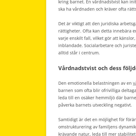
kring barnet. En vårdnadstvist kan i
ska ha vårdnaden och kräver ofta rätts
Det är viktigt att den juridiska arbet
rättigheter. Ofta kan detta innebära 
varje enskilt fall, vilket gör att känsl
inblandade. Socialarbetare och jurister
alltid står i centrum.
Vårdnadstvist och dess följd
Den emotionella belastningen av en
v
barnen som ofta blir ofrivilliga delta
leda till en osäker hemmiljö där barne
påverka barnets utveckling negativt.
Samtidigt är det en möjlighet för för
omstrukturering av familjens dynamik. 
krävande natur, leda till mer stabilit