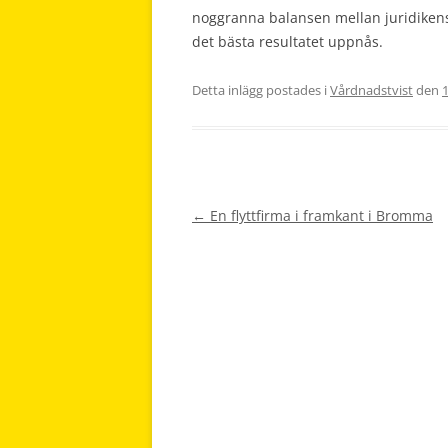
noggranna balansen mellan juridiken
det bästa resultatet uppnås.
Detta inlägg postades i
Vårdnadstvist
den
Inläggsnavigering
←
En flyttfirma i framkant i Bromma